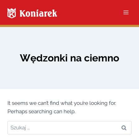
Skip
to
content
Wędzonki na ciemno
It seems we can’t find what you’re looking for.
Perhaps searching can help.
Szukaj: